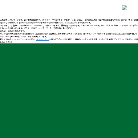
これはサンプルページです。同じ位置に固定され、(多くのテーマでは) サイトナビゲーションメニューに含まれる点がブログ投稿とは異なります。まずは、サイト訪問
者に対して自分のことを説明する自己紹介ページを作成するのが一般的です。たとえば以下のようなものです。
はじめまして。昼間はバイク便のメッセンジャーとして働いていますが、俳優志望でもあります。これは僕のサイトです。ロサンゼルスに住み、ジャックという名前の
かわいい犬を飼っています。好きなものはピニャコラーダ、そして通り雨に濡れること。
または、このようなものです。
XYZ 小道具株式会社は1971年の創立以来、高品質の小道具を皆様にご提供させていただいています。ゴッサム・シティに所在する当社では2,000名以上の社員が働いて
おり、様々な形で地域のコミュニティへ貢献しています。
新しく WordPress ユーザーになった方は、
ダッシュボード
へ行ってこのページを削除し、独自のコンテンツを含む新しいページを作成してください。それでは、お楽
しみください !