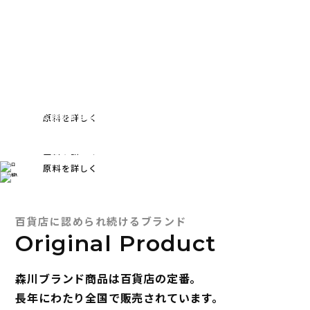
原料提供
propolis
OEM受託可能原料
プロポリス
原料提供
fermented
royal jelly
ブラジルの生産地から空輸したプロポリスを
plant extract
ローヤルゼリー
求める剤型に合わせて展開します。
植物発酵エキス
高品質な原料を生産地から安定的に提供。
原料を詳しく
植物と微生物の力で作る有用成分の宝庫。
ローヤルゼリーの機能性研究も実施。
美容・健康に注目の健康素材です。
原料を詳しく
原料を詳しく
百貨店に認められ続けるブランド
Original Product
森川ブランド商品は百貨店の定番。
長年にわたり全国で販売されています。