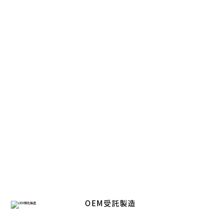
良質な原料を
安定的にご提供。
健康食品を作る上で重要なのは、良い原料の確保です。
特
に定番的存在の蜂産品は、森川健康堂が最も得意とすると
ころ。
海外の生産者と長年にわたり築いたネットワーク
で、
高品質で多彩な形状の原料を、安定的にご提供します。
OEM受託製造